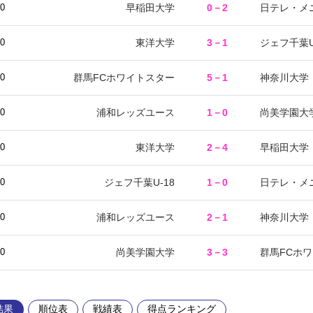
早稲田大学
0－2
日テレ・メ
00
東洋大学
3－1
ジェフ千葉U
30
群馬FCホワイトスター
5－1
神奈川大学
30
浦和レッズユース
1－0
尚美学園大
00
東洋大学
2－4
早稲田大学
00
ジェフ千葉U-18
1－0
日テレ・メ
00
浦和レッズユース
2－1
神奈川大学
00
尚美学園大学
3－3
群馬FCホ
00
結果
順位表
戦績表
得点ランキング