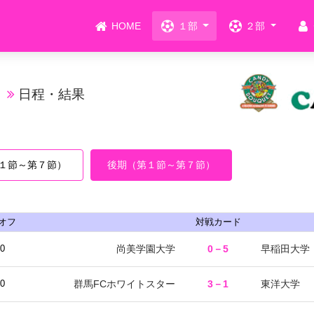
HOME
１部
２部
部
日程・結果
１節～第７節）
後期（第１節～第７節）
オフ
対戦カード
尚美学園大学
0－5
早稲田大学
00
群馬FCホワイトスター
3－1
東洋大学
30