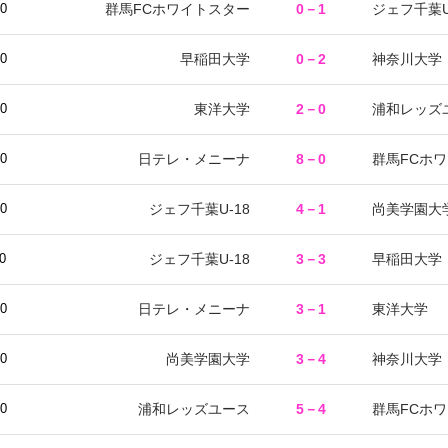
群馬FCホワイトスター
0－1
ジェフ千葉U
00
早稲田大学
0－2
神奈川大学
00
東洋大学
2－0
浦和レッズ
00
日テレ・メニーナ
8－0
群馬FCホ
30
ジェフ千葉U-18
4－1
尚美学園大
00
ジェフ千葉U-18
3－3
早稲田大学
0
日テレ・メニーナ
3－1
東洋大学
30
尚美学園大学
3－4
神奈川大学
00
浦和レッズユース
5－4
群馬FCホ
00