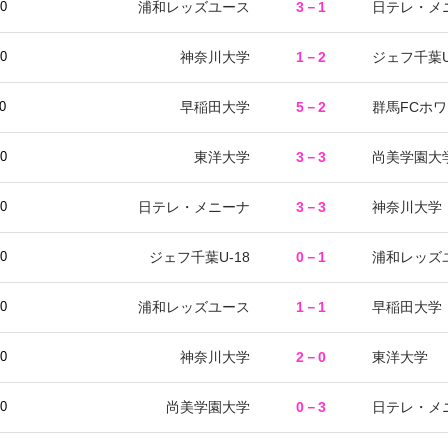
浦和レッズユース
3－1
日テレ・メ
00
神奈川大学
1－2
ジェフ千葉U
00
早稲田大学
5－2
群馬FCホ
0
東洋大学
3－3
尚美学園大
00
日テレ・メニーナ
3－3
神奈川大学
30
ジェフ千葉U-18
0－1
浦和レッズ
00
浦和レッズユース
1－1
早稲田大学
00
神奈川大学
2－0
東洋大学
30
尚美学園大学
0－3
日テレ・メ
00