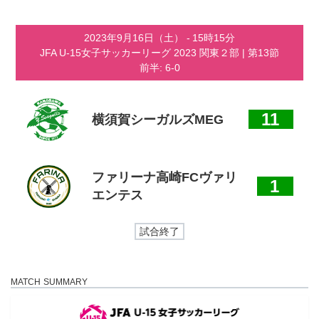
コ
ナ
ン
ビ
テ
ゲ
2023年9月16日（土）
-
15時15分
ン
ー
JFA U-15女子サッカーリーグ 2023 関東２部
| 第13節
ツ
シ
前半: 6-0
へ
ョ
ス
ン
キ
に
ッ
移
11
横須賀シーガルズMEG
プ
動
ファリーナ高崎FCヴァリ
1
エンテス
試合終了
MATCH SUMMARY