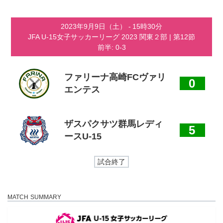
コ
ナ
ン
ビ
テ
ゲ
2023年9月9日（土）
-
15時30分
ン
ー
JFA U-15女子サッカーリーグ 2023 関東２部
| 第12節
ツ
シ
前半: 0-3
へ
ョ
ス
ン
キ
に
ッ
移
ファリーナ高崎FCヴァリ
0
プ
動
エンテス
ザスパクサツ群馬レディ
5
ースU-15
試合終了
MATCH SUMMARY