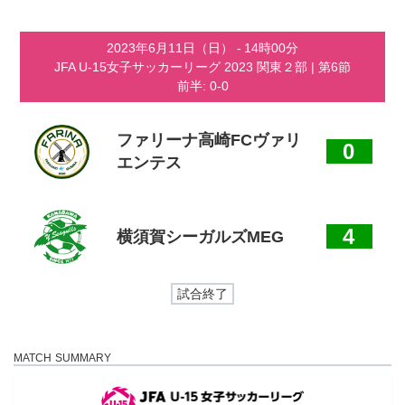
コ
ナ
ン
ビ
テ
ゲ
2023年6月11日（日）
-
14時00分
ン
ー
JFA U-15女子サッカーリーグ 2023 関東２部
| 第6節
ツ
シ
前半: 0-0
へ
ョ
ス
ン
キ
に
ッ
移
ファリーナ高崎FCヴァリ
0
プ
動
エンテス
4
横須賀シーガルズMEG
試合終了
MATCH SUMMARY