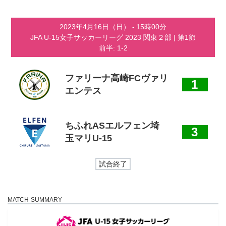
コ
ナ
ン
ビ
テ
ゲ
2023年4月16日（日）
-
15時00分
ン
ー
JFA U-15女子サッカーリーグ 2023 関東２部
| 第1節
ツ
シ
前半: 1-2
へ
ョ
ス
ン
キ
に
ッ
移
ファリーナ高崎FCヴァリ
1
プ
動
エンテス
ちふれASエルフェン埼
3
玉マリU-15
試合終了
MATCH SUMMARY