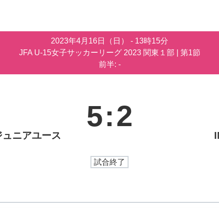
2023年4月16日（日）
-
13時15分
JFA U-15女子サッカーリーグ 2023 関東１部
| 第1節
前半: -
5
:
2
ジュニアユース
試合終了