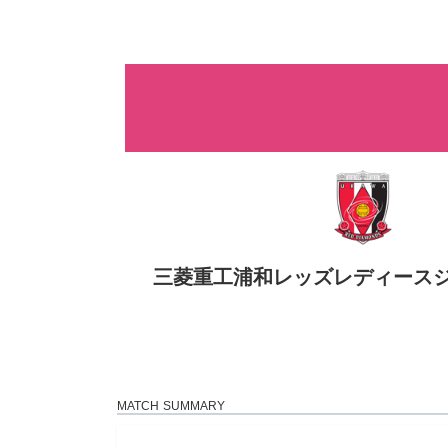
コ
ナ
ン
ビ
テ
ゲ
ン
ー
ツ
シ
へ
ョ
ス
ン
キ
に
ッ
移
プ
動
三菱重工浦和レッズレディース
MATCH SUMMARY