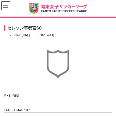
コ
ナ
ン
ビ
テ
ゲ
ン
ー
ツ
シ
へ
ョ
セレソン宇都宮SC
ス
ン
キ
に
最
2023年1月6日
2023年1月8日
ッ
移
終
プ
動
更
新
日
時
:
FIXTURES
LATEST MATCHES