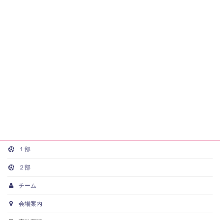
１部
２部
チーム
会場案内