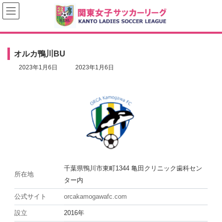
コ
ナ
ン
ビ
テ
ゲ
ン
ー
ツ
シ
へ
ョ
オルカ鴨川BU
ス
ン
キ
に
最
2023年1月6日
2023年1月6日
ッ
移
終
プ
動
更
新
日
時
:
千葉県鴨川市東町1344 亀田クリニック歯科セン
所在地
ター内
公式サイト
orcakamogawafc.com
設立
2016年