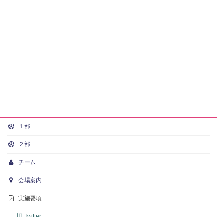
１部
２部
チーム
会場案内
実施要項
旧 Twitter