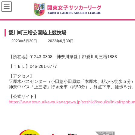
コ
ナ
ン
ビ
テ
ゲ
ン
ー
ツ
シ
へ
ョ
愛川町三増公園陸上競技場
ス
ン
キ
に
最
2023年6月30日
2023年6月30日
ッ
移
終
プ
動
更
新
【所在地】〒243-0308 神奈川県愛甲郡愛川町三増1886
日
【ＴＥＬ】046-281-6777
時
:
【アクセス】
▽厚木バスセンター（小田急小田原線「本厚木」駅から徒歩５分
神奈中バス「上三増」行き乗車（約50分）、終点下車、徒歩５分
【公式サイト】
https://www.town.aikawa.kanagawa.jp/soshiki/kyouikuiinkai/spo