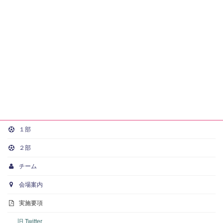
１部
２部
チーム
会場案内
実施要項
旧 Twitter