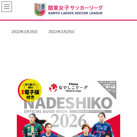
コ
ナ
ン
ビ
テ
ゲ
ン
ー
ツ
シ
へ
ョ
最
2022年3月25日
2022年3月25日
ス
ン
終
キ
に
更
ッ
移
新
プ
動
日
時
: