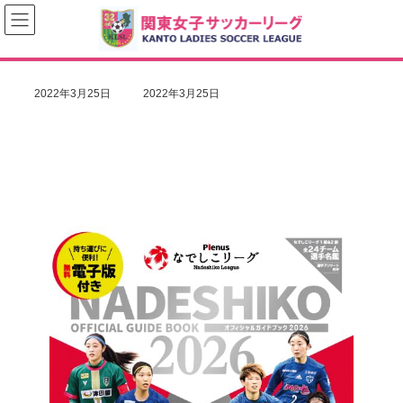
コ
ナ
ン
ビ
テ
ゲ
ン
ー
ツ
シ
へ
ョ
最
2022年3月25日
2022年3月25日
ス
ン
終
キ
に
更
ッ
移
新
プ
動
日
時
: