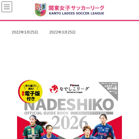
コ
ナ
ン
ビ
テ
ゲ
ン
ー
ツ
シ
へ
ョ
最
2022年3月25日
2022年3月25日
ス
ン
終
キ
に
更
ッ
移
新
プ
動
日
時
: