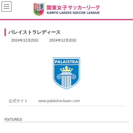
コ
ナ
ン
ビ
テ
ゲ
ン
ー
ツ
シ
へ
ョ
パレイストラレディース
ス
ン
キ
に
最
2024年12月20日
2024年12月20日
ッ
移
終
プ
動
更
新
日
時
:
公式サイト
www.palaistra-team.com
FIXTURES