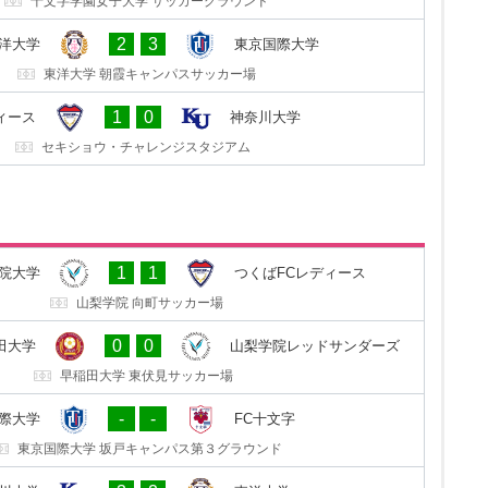
十文字学園女子大学 サッカーグラウンド
1
1
際大学
東洋大学
2
3
洋大学
東京国際大学
東京国際大学 坂戸キャンパス第３グラウンド
東洋大学 朝霞キャンパスサッカー場
2
4
川大学
つくばFCレディース
1
0
ィース
神奈川大学
神奈川大学 中山キャンパスサッカー・ラグビー場
セキショウ・チャレンジスタジアム
2
0
ディース
山梨学院大学
1
1
院大学
つくばFCレディース
セキショウ・チャレンジスタジアム
山梨学院 向町サッカー場
1
0
ダーズ
早稲田大学
0
0
田大学
山梨学院レッドサンダーズ
山梨学院 向町サッカー場
早稲田大学 東伏見サッカー場
1
1
C十文字
東京国際大学
-
-
際大学
FC十文字
十文字学園女子大学 サッカーグラウンド
東京国際大学 坂戸キャンパス第３グラウンド
3
2
洋大学
神奈川大学