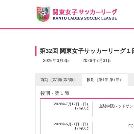
コ
ナ
ン
ビ
テ
ゲ
ン
ー
ツ
シ
へ
ョ
ス
ン
キ
に
第32回 関東女子サッカーリーグ
ッ
移
プ
動
最
2026年3月3日
2026年7月31日
終
更
新
前期（第1節-第7節）
後期（第1節-第7節）
日
時
前期・第１節
:
後期・第１節
2026年4月5日（日）
山梨学
13時00分
2026年7月12日（日）
山梨学院レッドサン
17時00分
2026年4月5日（日）
早稲
16時00分
2026年6月21日（日）
F
17時00分