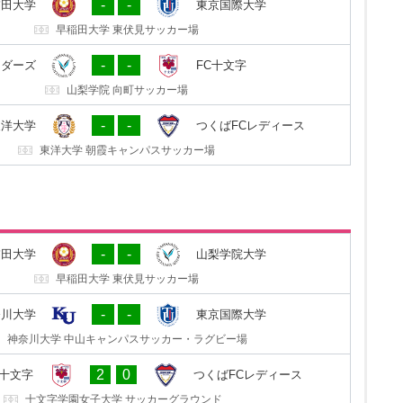
-
-
稲田大学
東京国際大学
東京国際大学 坂戸キャンパス第３グラウンド
早稲田大学 東伏見サッカー場
2
0
十文字
山梨学院レッドサンダーズ
-
-
ンダーズ
FC十文字
十文字学園女子大学 サッカーグラウンド
山梨学院 向町サッカー場
0
4
ィース
東洋大学
-
-
東洋大学
つくばFCレディース
セキショウ・チャレンジスタジアム
東洋大学 朝霞キャンパスサッカー場
2
0
院大学
早稲田大学
-
-
稲田大学
山梨学院大学
山梨学院 向町サッカー場
早稲田大学 東伏見サッカー場
0
0
際大学
神奈川大学
-
-
奈川大学
東京国際大学
東京国際大学 坂戸キャンパス第３グラウンド
神奈川大学 中山キャンパスサッカー・ラグビー場
4
2
ディース
FC十文字
2
0
C十文字
つくばFCレディース
セキショウ・チャレンジスタジアム
十文字学園女子大学 サッカーグラウンド