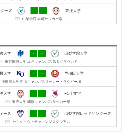
1
1
洋大学
山梨学院レッドサンダーズ
-
-
ンダーズ
東洋大学
東洋大学 朝霞キャンパスサッカー場
山梨学院 向町サッカー場
1
2
院大学
東京国際大学
-
-
際大学
山梨学院大学
山梨学院 向町サッカー場
東京国際大学 坂戸キャンパス第３グラウンド
2
2
田大学
神奈川大学
-
-
川大学
早稲田大学
早稲田大学 東伏見サッカー場
神奈川大学 中山キャンパスサッカー・ラグビー場
0
9
C十文字
東洋大学
-
-
洋大学
FC十文字
十文字学園女子大学 サッカーグラウンド
東洋大学 朝霞キャンパスサッカー場
2
0
ダーズ
つくばFCレディース
-
-
ディース
山梨学院レッドサンダーズ
山梨学院 向町サッカー場
セキショウ・チャレンジスタジアム