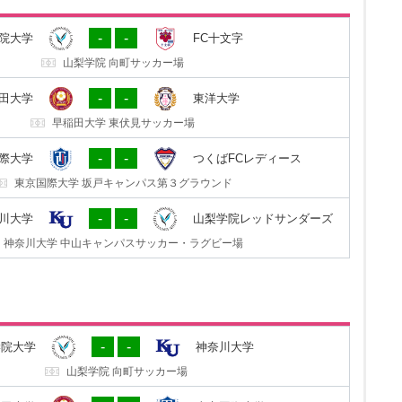
3
4
C十文字
山梨学院大学
-
-
院大学
FC十文字
十文字学園女子大学 サッカーグラウンド
山梨学院 向町サッカー場
2
0
洋大学
早稲田大学
-
-
田大学
東洋大学
東洋大学 朝霞キャンパスサッカー場
早稲田大学 東伏見サッカー場
0
2
ディース
東京国際大学
-
-
際大学
つくばFCレディース
セキショウ・チャレンジスタジアム
東京国際大学 坂戸キャンパス第３グラウンド
8
1
ダーズ
神奈川大学
-
-
川大学
山梨学院レッドサンダーズ
山梨学院 向町サッカー場
神奈川大学 中山キャンパスサッカー・ラグビー場
3
2
川大学
山梨学院大学
-
-
学院大学
神奈川大学
神奈川大学 中山キャンパスサッカー・ラグビー場
山梨学院 向町サッカー場
3
0
際大学
早稲田大学