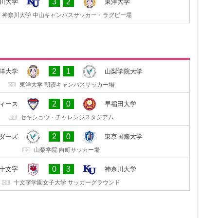
3
2
川大学
東洋大学
東洋大学 朝霞キャンパスサッカー場
神奈川大学 中山キャンパスサッカー・ラグビー場
4
0
院大学
東洋大学
2
1
洋大学
山梨学院大学
山梨学院 向町サッカー場
東洋大学 朝霞キャンパスサッカー場
2
0
田大学
つくばFCレディース
2
0
ディース
早稲田大学
早稲田大学 東伏見サッカー場
セキショウ・チャレンジスタジアム
0
0
際大学
山梨学院レッドサンダーズ
2
0
ダーズ
東京国際大学
東京国際大学 坂戸キャンパス第３グラウンド
山梨学院 向町サッカー場
0
2
川大学
FC十文字
0
3
C十文字
神奈川大学
神奈川大学 中山キャンパスサッカー・ラグビー場
十文字学園女子大学 サッカーグラウンド