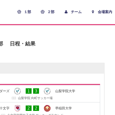
１部
２部
チーム
会場案内
１部 日程・結果
1
0
院大学
山梨学院レッドサンダーズ
1
3
ダーズ
山梨学院大学
山梨学院 向町サッカー場
山梨学院 向町サッカー場
3
0
田大学
FC十文字
2
2
C十文字
早稲田大学
早稲田大学 東伏見サッカー場