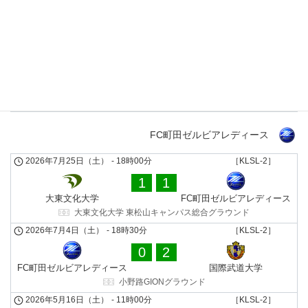
3
0
神奈川大学Legend2015
大東文化大学
神奈川大学 中山キャンパスサッカー・ラグビー場
2026年5月3日（日）
-
17時00分
［KLSL-2］
3
2
神奈川大学Legend2015
帝京平成⼤学
神奈川大学 中山キャンパスサッカー・ラグビー場
FC町田ゼルビアレディース
2026年7月25日（土）
-
18時00分
［KLSL-2］
1
1
大東文化大学
FC町田ゼルビアレディース
大東文化大学 東松山キャンパス総合グラウンド
2026年7月4日（土）
-
18時30分
［KLSL-2］
0
2
FC町田ゼルビアレディース
国際武道⼤学
小野路GIONグラウンド
2026年5月16日（土）
-
11時00分
［KLSL-2］