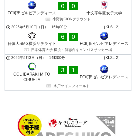
0
0
FC町田ゼルビアレディース
十文字学園女子大学
小野路GIONグラウンド
2026年5月10日（日）
-
16時00分
［KLSL-2］
6
0
日体大SMG横浜サテライト
FC町田ゼルビアレディース
日本体育大学 横浜・健志台キャンパスサッカー場
2026年5月3日（日）
-
14時00分
［KLSL-2］
3
1
QOL IBARAKI MITO
FC町田ゼルビアレディース
CIRUELA
水戸ツインフィールド