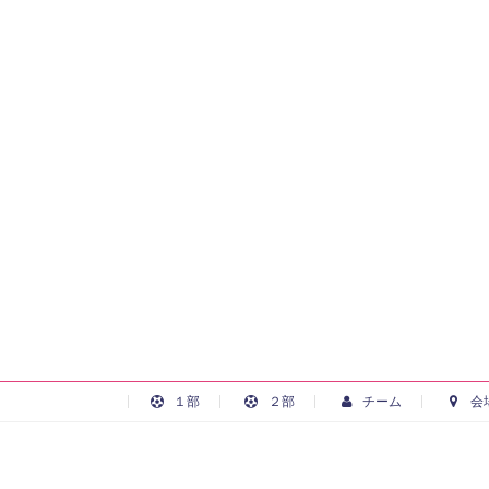
１部
２部
チーム
会