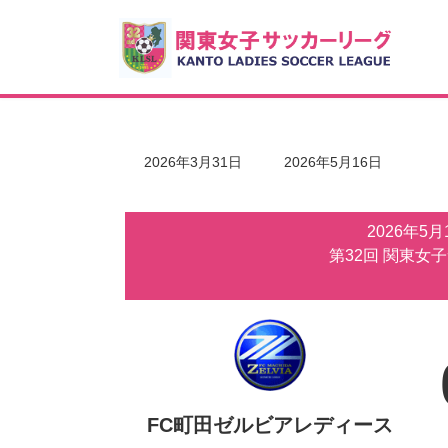
コ
ナ
ン
ビ
テ
ゲ
ン
ー
ツ
シ
へ
ョ
ス
ン
キ
に
最
2026年3月31日
2026年5月16日
ッ
移
終
更
プ
動
新
2026年5
日
時
第32回 関東女
:
FC町田ゼルビアレディース