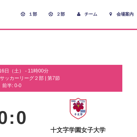
１部
２部
チーム
会場案内
月16日（土）
-
11時00分
子サッカーリーグ２部
| 第7節
前半: 0-0
0
:
0
十文字学園女子大学