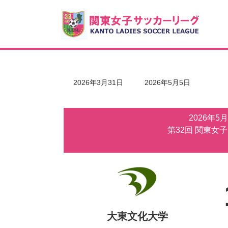
コ
ナ
ン
ビ
テ
ゲ
ン
ー
ツ
シ
へ
ョ
ス
ン
キ
に
最
2026年3月31日
2026年5月5日
ッ
移
終
更
プ
動
新
2026年5
日
時
第32回 関東女
:
大東文化大学