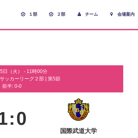
１部
２部
チーム
会場案内
月5日（火）
-
11時00分
子サッカーリーグ２部
| 第5節
前半: 0-0
1
:
0
国際武道⼤学