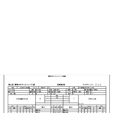
十文字学園女子大学 サッカーグラウンド
MATCH SUMMARY
【得点者】
［十文字学園女子大学］本多 瑠己２（72分、90+2分）昆
ひなの（37分）柳橋 理奈（51分）
［大東文化大学］伊藤 朱莉（82分）
PDFファイルはこちらから