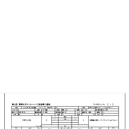
大東文化大学 東松山キャンパス総合グラウンド
MATCH SUMMARY
【得点者】
［大東文化大学］伊藤朱莉３（4分、55分、87分）神立美
百合（24分）岡山菜月（57分）
［三菱重工浦和レッズレディースジュニアユース］徳生花
音（11分）平出皐（77分）池谷七南（90+2分）
PDFファイルはこちらから