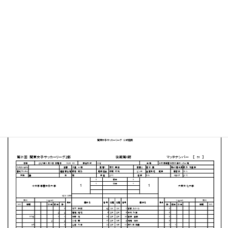
十文字学園女子大学 サッカーグラウンド
MATCH SUMMARY
【得点者】
［十文字学園女子大学］吉田美のり（68分）
［大東文化大学］伊藤朱莉（74分）
PDFファイルはこちらから