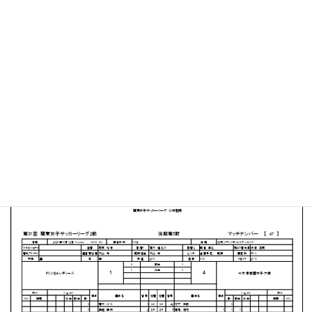
北市川フットボールフィールド
MATCH SUMMARY
【得点者】
［FC.VIDAレディース］田中麻琴（56分）
［十文字学園女子大学］柳橋理奈２（72分、90+1分）高
橋姫花（45+1分）夏目真凛（79分）
PDFファイルはこちらから