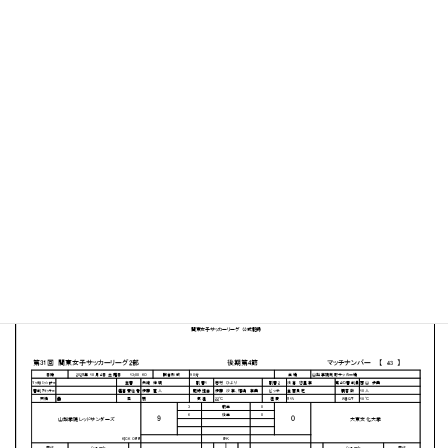
山梨学院 向町サッカー場
MATCH SUMMARY
【得点者】
［山梨学院レッドサンダーズ］島春香２（14分、54分）
大石沙葵２（56分、90+1分）雨宮美優（12分）伊藤咲良
（40分）弟子丸紗羽（48分）高田琉那（75分）中込悠
（80分）
PDFファイルはこちらから