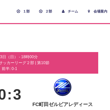
１部
２部
チーム
会場案内
月3日（日）
-
18時00分
子サッカーリーグ２部
| 第10節
前半: 0-1
0
:
3
FC町田ゼルビアレディース