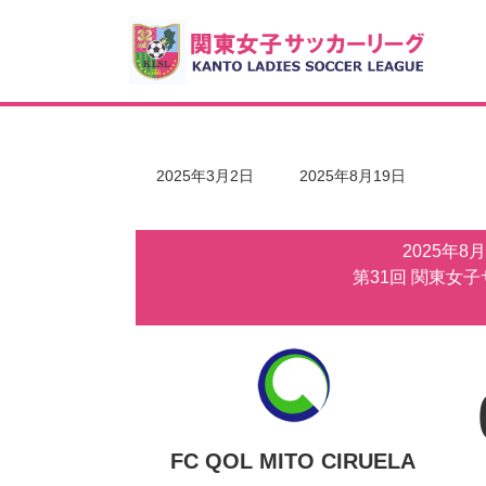
コ
ナ
ン
ビ
テ
ゲ
ン
ー
ツ
シ
へ
ョ
ス
ン
キ
に
最
2025年3月2日
2025年8月19日
ッ
移
終
更
プ
動
新
2025年8
日
時
第31回 関東女
:
FC QOL MITO CIRUELA