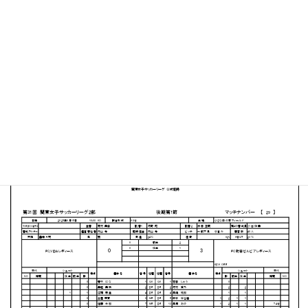
小さな森の家フィールド
MATCH SUMMARY
【得点者】
［FC町田ゼルビアレディース］八浪直香（14分）長瀬あ
ゆ（40分）森本紗也佳（50分）
PDFファイルはこちらから