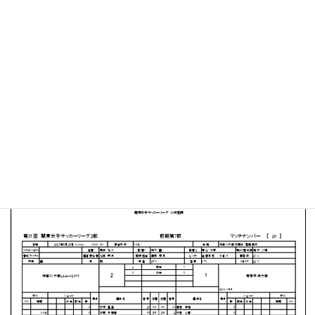
神奈川大学 中山キャンパスサッカー・ラグビー場
MATCH SUMMARY
【得点者】
［神奈川大学Legend2015］山﨑美虹（17分）相馬涼華
（39分）
［帝京平成⼤学］西尾唯花（1分）
PDFファイルはこちらから