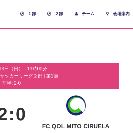
１部
２部
チーム
会場案内
月13日（日）
-
13時00分
子サッカーリーグ２部
| 第1節
前半: 2-0
2
:
0
FC QOL MITO CIRUELA