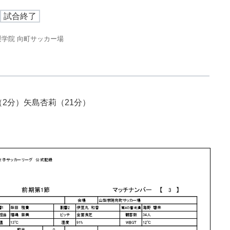
試合終了
梨学院 向町サッカー場
2分）矢島杏莉（21分）