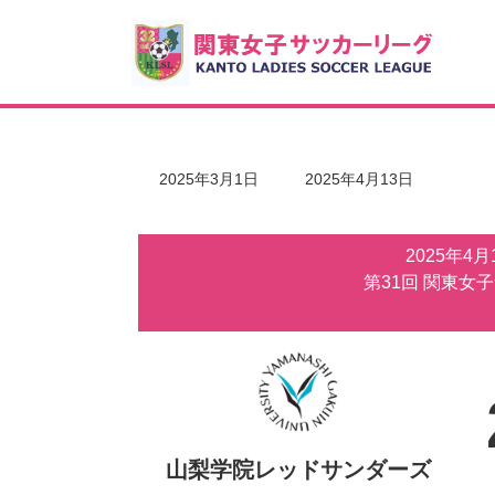
コ
ナ
ン
ビ
テ
ゲ
ン
ー
ツ
シ
へ
ョ
ス
ン
キ
に
最
2025年3月1日
2025年4月13日
ッ
移
終
更
プ
動
新
2025年4
日
時
第31回 関東女
:
山梨学院レッドサンダーズ