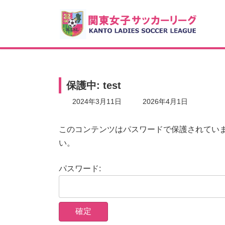
コ
ナ
ン
ビ
テ
ゲ
ン
ー
ツ
シ
へ
ョ
ス
ン
キ
に
保護中: test
ッ
移
プ
動
最
2024年3月11日
2026年4月1日
終
更
新
このコンテンツはパスワードで保護されてい
日
い。
時
:
パスワード: