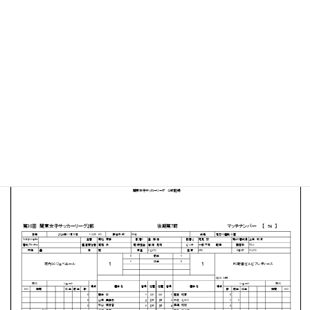
鬼怒川運動公園 サッカー場
MATCH SUMMARY
【得点者】
［河内SCジュベニール］谷華子（60分）
［FC町田ゼルビアレディース］高橋菜々香（16分）
PDFファイルはこちらから