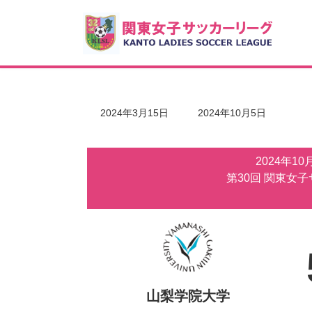
コ
ナ
ン
ビ
テ
ゲ
ン
ー
ツ
シ
へ
ョ
ス
ン
キ
に
最
2024年3月15日
2024年10月5日
ッ
移
終
更
プ
動
新
2024年1
日
時
第30回 関東女
:
山梨学院大学