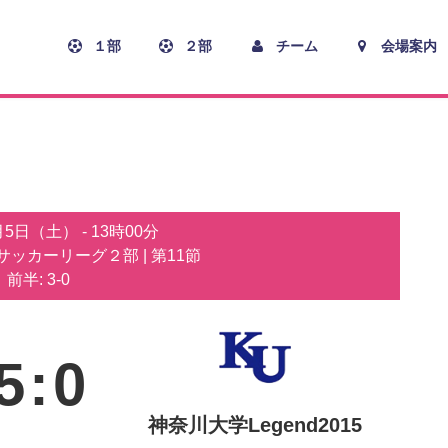
１部
２部
チーム
会場案内
0月5日（土）
-
13時00分
子サッカーリーグ２部
| 第11節
前半: 3-0
5
:
0
神奈川大学Legend2015