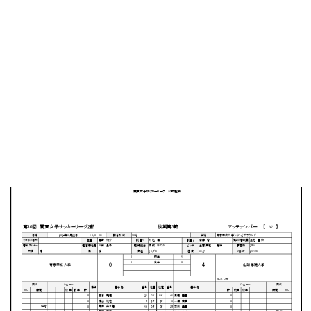
帝京平成大学 千葉キャンパスうるいどグラウンド
MATCH SUMMARY
【得点者】
［山梨学院大学］村上明衣（25分）島村美風（66分）佐
久間にこ（89分）山田歩美（90+4分）
PDFファイルはこちらから