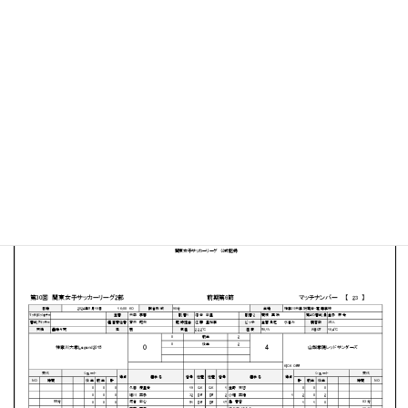
神奈川大学 中山キャンパスサッカー・ラグビー場
MATCH SUMMARY
【得点者】
［山梨学院レッドサンダーズ］砂川莉里佳（40分）瀧口愛
梨（42分）立花芽唯（53分）小堀菜緒（70分）
PDFファイルはこちらから