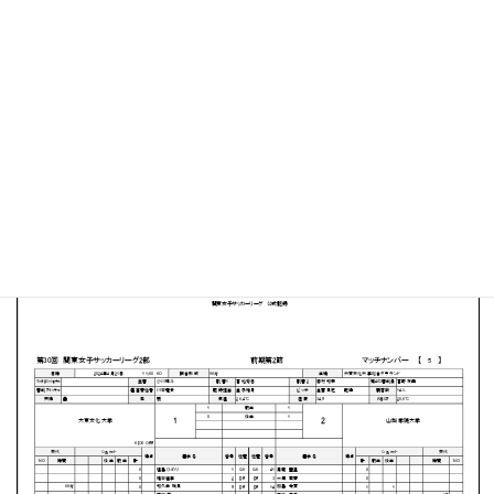
大東文化大学 東松山キャンパス総合グラウンド
MATCH SUMMARY
【得点者】
［大東文化大学］舘奈凪海（35分）
［山梨学院大学］坂井瑠南（45分）籏崎はるか（73分）
PDFファイルはこちらから