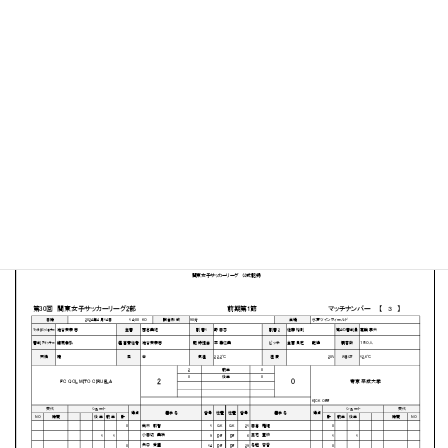
水戸ツインフィールド
MATCH SUMMARY
【得点者】
［FC QOL MITO CIRUELA］角田笑香（33分）窪谷香凜
（35分）
PDFファイルはこちらから