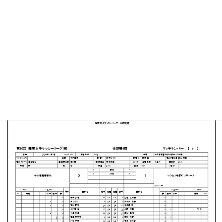
十文字学園女子大学 サッカーグラウンド
MATCH SUMMARY
【得点者】
［VONDS市原FCレディース］上田莉帆（10分）
PDFファイルはこちらから