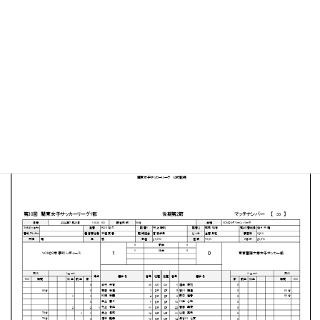
VONDSグリーンパーク
MATCH SUMMARY
【得点者】
［VONDS市原FCレディース］村上賀梨（58分）
PDFファイルはこちらから