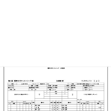
日本体育大学 横浜・健志台キャンパスサッカー場
MATCH SUMMARY
【得点者】
［VONDS市原FCレディース］村上賀梨（68分）今井美緒
（73分）
PDFファイルはこちらから