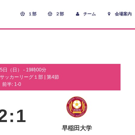
１部
２部
チーム
会場案内
月5日（日）
-
19時00分
子サッカーリーグ１部
| 第4節
前半: 1-0
2
:
1
早稲田大学