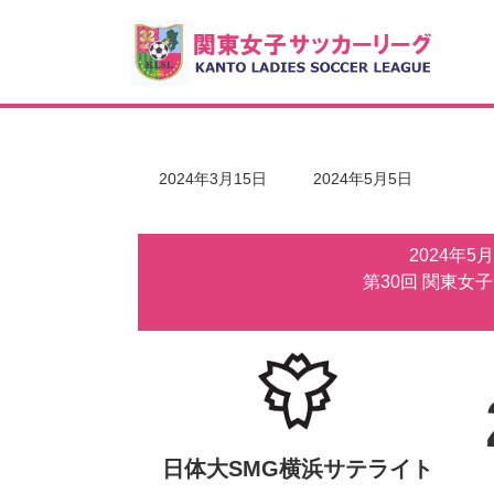
コ
ナ
ン
ビ
テ
ゲ
ン
ー
ツ
シ
へ
ョ
ス
ン
キ
に
最
2024年3月15日
2024年5月5日
ッ
移
終
更
プ
動
新
2024年5
日
時
第30回 関東女
:
日体大SMG横浜サテライト