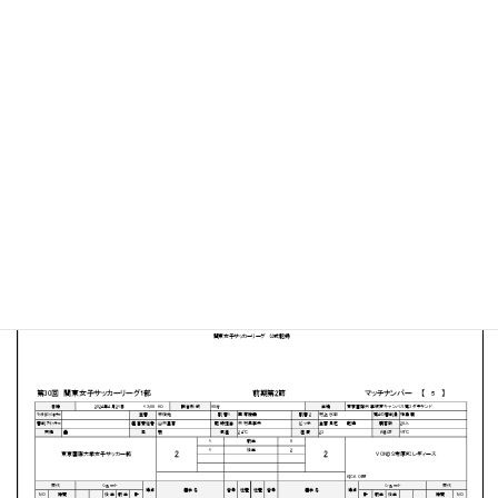
東京国際大学 坂戸キャンパス第３グラウンド
MATCH SUMMARY
【得点者】
［東京国際大学］中川美歩（42分）古川晴海（90＋3分）
［VONDS市原FCレディース］村上賀梨２（68分、90
分）
PDFファイルはこちらから