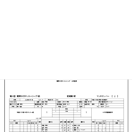
神奈川大学 中山キャンパスサッカー・ラグビー場
MATCH SUMMARY
【得点者】
［神奈川大学］野中麻衣（30分）
［十文字高校］伊藤芽紗（42分）
PDFファイルはこちらから