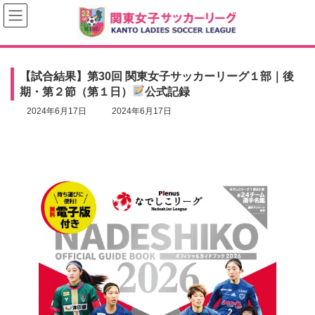
コ
ナ
ン
ビ
テ
ゲ
ン
ー
ツ
シ
へ
ョ
【試合結果】第30回 関東女子サッカーリーグ１部｜後
ス
ン
期・第２節（第１日）
公式記録
キ
に
ッ
移
最
2024年6月17日
2024年6月17日
プ
動
終
更
新
日
時
: