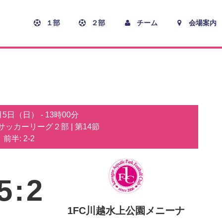
１部
２部
チーム
会場案内
1月5日（日）
-
13時00分
子サッカーリーグ２部
| 第14節
前半: 2-2
5
:
2
1FC川越水上公園メニーナ