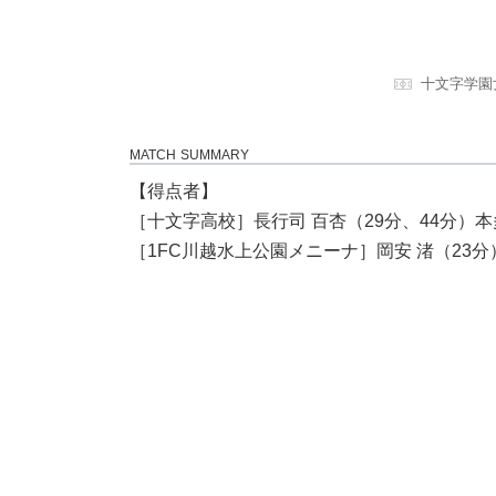
十文字学園
MATCH SUMMARY
【得点者】
［十文字高校］長行司 百杏（29分、44分）本多
［1FC川越水上公園メニーナ］岡安 渚（23分