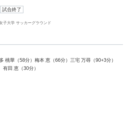
試合終了
女子大学 サッカーグラウンド
 桃華（58分）梅本 恵（66分）三宅 万尋（90+3分）
）有田 恵（30分）