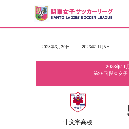
コ
ナ
ン
ビ
テ
ゲ
ン
ー
ツ
シ
へ
ョ
ス
ン
キ
に
最
2023年3月20日
2023年11月5日
ッ
移
終
更
プ
動
新
2023年1
日
時
第29回 関東女
:
十文字高校