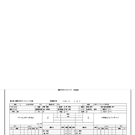
水戸ツインフィールド
MATCH SUMMARY
【得点者】
［FC QOL MITO CIRUELA］吉岡 真里２（55分、59分）
［FC町田ゼルビアレディース］登美 知佳（25分）久保 あ
やの（83分）
PDFファイルはこちらから