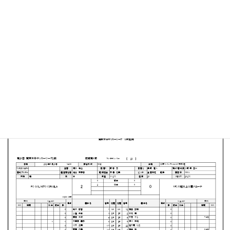
水戸ツインフィールド
MATCH SUMMARY
【得点者】
［FC QOL MITO CIRUELA］吉岡 真里（52分）近藤 星奈
（78分）
PDFファイルはこちらから