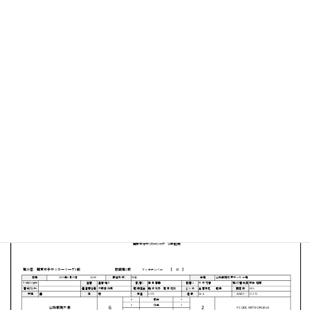
山梨学院 和戸サッカー場
MATCH SUMMARY
【得点者】
［山梨学院大学］オウンゴール（15分）阿部 文音（18
分）高木 琳２（26分、75分）鳴海 真緒（41分）中込 悠
（78分）
［FC QOL MITO CIRUELA］吉岡 真里（7分）齊藤 仁美
（83分）
PDFファイルはこちらから