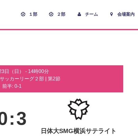
１部
２部
チーム
会場案内
月23日（日）
-
14時00分
子サッカーリーグ２部
| 第2節
前半: 0-1
0
:
3
日体大SMG横浜サテライト