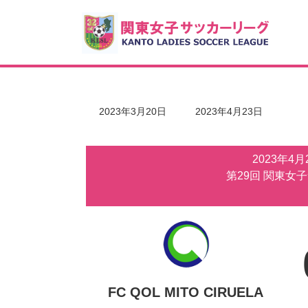
コ
ナ
ン
ビ
テ
ゲ
ン
ー
ツ
シ
へ
ョ
ス
ン
キ
に
最
2023年3月20日
2023年4月23日
ッ
移
終
更
プ
動
新
2023年4
日
時
第29回 関東女
:
FC QOL MITO CIRUELA