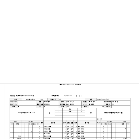
VONDSグリーンパーク
MATCH SUMMARY
【得点者】
［VONDS市原FCレディース］西山 皐月（21分）小田川
真奈（82分）
PDFファイルはこちらから