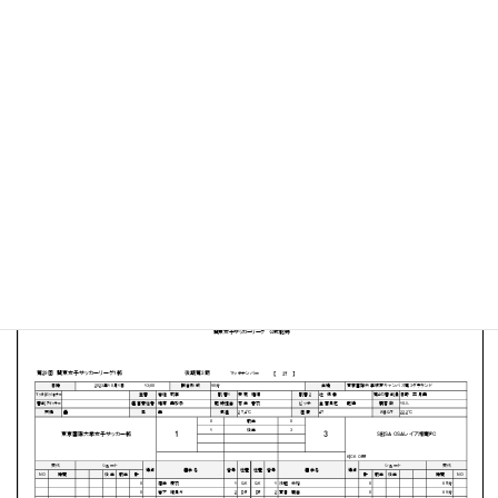
東京国際大学 坂戸キャンパス第３グラウンド
MATCH SUMMARY
【得点者】
［東京国際大学］小林 砂璃（90＋1分）
［SEISA OSA レイア湘南FC］高橋 沙矢香（59分）鈴木
陽笑２（81分、85分）
PDFファイルはこちらから