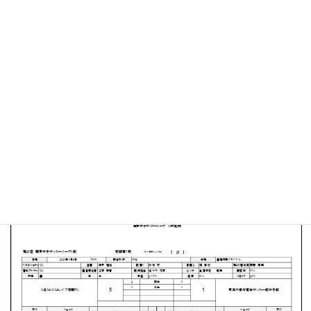
星槎湘南スタジアム
MATCH SUMMARY
【得点者】
［SEISA OSA レイア湘南FC］高橋 沙矢香（19分）中島
咲友菜（38分）加藤 もも２（81分、87分）国吉 花吏埜
（90+3分）
［東洋大学］小林 莉々子（50分）
PDFファイルはこちらから